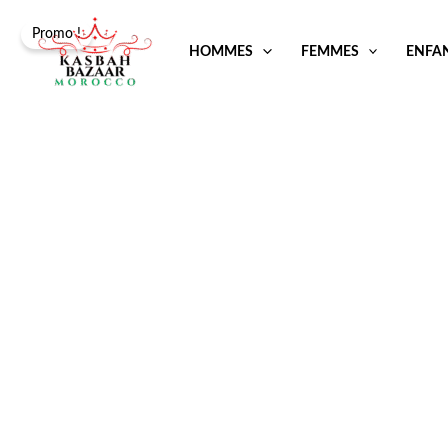
Aller
Promo !
au
HOMMES
FEMMES
ENFA
contenu