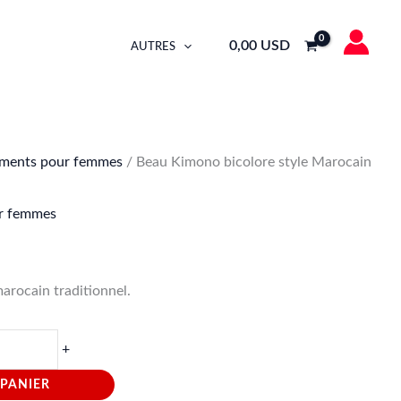
.
ore
0
,00
USD
AUTRES
cain
tionnel
00.
ments pour femmes
/ Beau Kimono bicolore style Marocain
r femmes
arocain traditionnel.
+
 PANIER