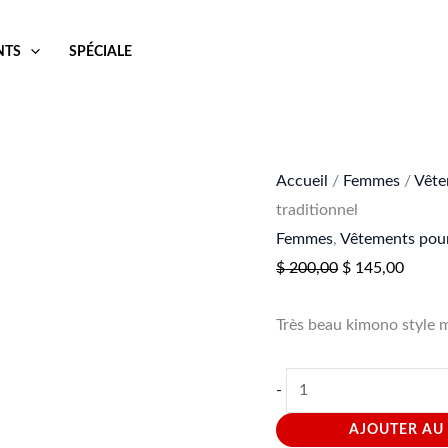
$ 200,00.
$ 145,00
bicol
quantité
Le
Le
style
de
prix
prix
NTS
SPÉCIALE
Maro
Beau
initial
actuel
tradi
Kimono
était :
est :
bicolore
$ 200,00.
$ 145,
style
Accueil
/
Femmes
/
Vête
Marocain
traditionnel
traditionnel
Femmes
,
Vêtements pou
$
200,00
$
145,00
Très beau kimono style m
-
AJOUTER AU