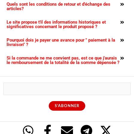
Quels sont les conditions de retour et d'échange des
articles?
Le site propose t'il des informations historiques et
significatives concernant le produit proposé ?
Pourquoi dois je payer une avance pour " paiement à la
livraison" ?
Si la commande ne me convient pas, est ce que j'aurais
le remboursement de la totalité de la somme dépensée ?
E
m
a
S'ABONNER
i
l
*