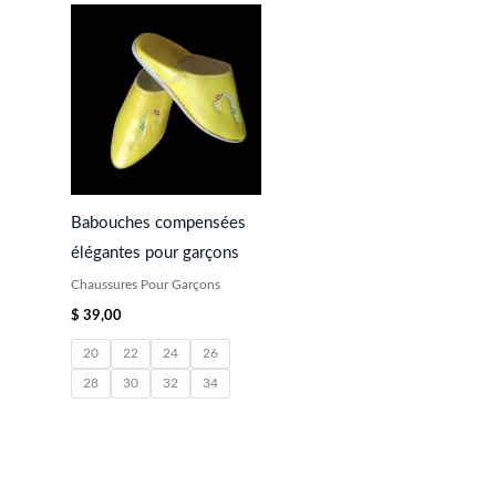
Babouches compensées
élégantes pour garçons
Chaussures Pour Garçons
$
39,00
20
22
24
26
28
30
32
34