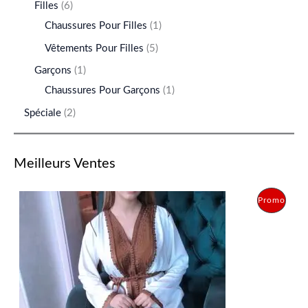
Filles
6
Chaussures Pour Filles
1
Vêtements Pour Filles
5
Garçons
1
Chaussures Pour Garçons
1
Spéciale
2
Meilleurs Ventes
L
L
P
Promo
e
e
p
p
R
r
r
i
i
O
x
x
i
a
D
n
c
i
t
U
t
u