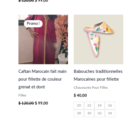
$
120,00
$
99,00
Le
Le
prix
prix
Promo !
initial
actuel
était :
est :
$ 120,00.
$ 99,00.
Caftan Marocain fait main
Babouches traditionnelles
pour fillette de couleur
Marocaines pour fillette
grenat et doré
Chaussures Pour Filles
Filles
$
40,00
$
120,00
$
99,00
20
22
24
26
28
30
32
34