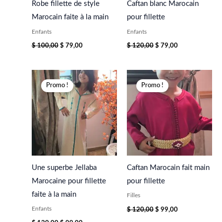
Robe fillette de style
Caftan blanc Marocain
Marocain faite à la main
pour fillette
Enfants
Enfants
$
100,00
$
79,00
$
120,00
$
79,00
Le
Le
Le
Le
prix
prix
prix
prix
Promo !
Promo !
initial
actuel
initial
actuel
était :
est :
était :
est :
$ 120,00.
$ 99,00.
$ 120,00.
$ 99,00.
Une superbe Jellaba
Caftan Marocain fait main
Marocaine pour fillette
pour fillette
faite à la main
Filles
Enfants
$
120,00
$
99,00