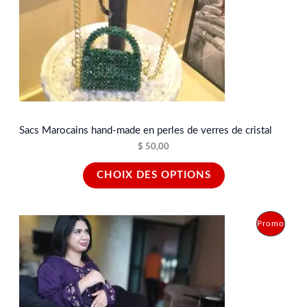
Sacs Marocains hand-made en perles de verres de cristal
$
50,00
CHOIX DES OPTIONS
L
L
P
Promo
e
e
p
p
R
r
r
i
i
O
x
x
i
a
D
n
c