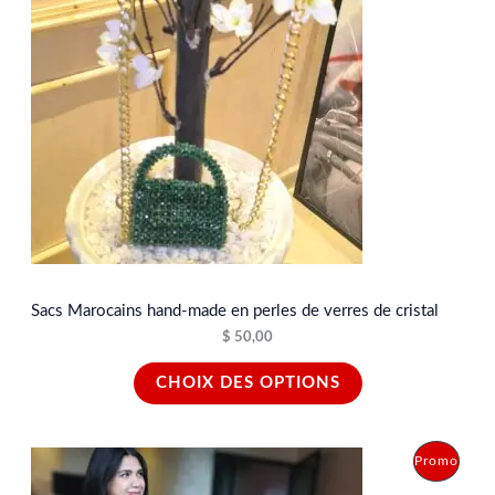
I
O
N
Sacs Marocains hand-made en perles de verres de cristal
$
50,00
CHOIX DES OPTIONS
L
L
P
Promo
e
e
p
p