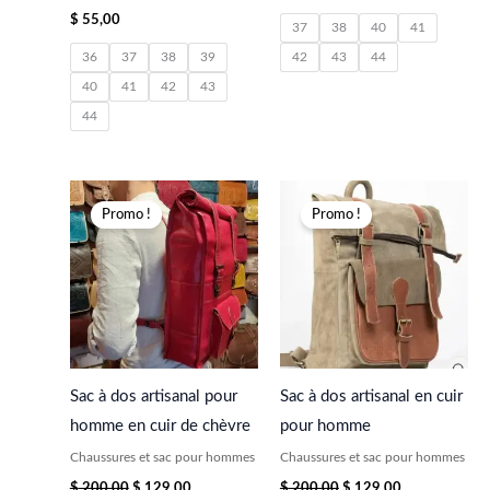
$
55,00
37
38
40
41
36
37
38
39
42
43
44
40
41
42
43
44
Le
Le
Le
Le
prix
prix
prix
prix
Promo !
Promo !
initial
actuel
initial
actuel
était :
est :
était :
est :
$ 200,00.
$ 129,00.
$ 200,00.
$ 129,00.
Sac à dos artisanal pour
Sac à dos artisanal en cuir
homme en cuir de chèvre
pour homme
Chaussures et sac pour hommes
Chaussures et sac pour hommes
$
200,00
$
129,00
$
200,00
$
129,00