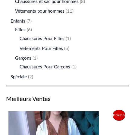
Chaussures et sac pour hommes
8
Vêtements pour hommes
11
Enfants
7
Filles
6
Chaussures Pour Filles
1
Vêtements Pour Filles
5
Garçons
1
Chaussures Pour Garçons
1
Spéciale
2
Meilleurs Ventes
L
L
P
Promo
e
e
p
p
R
r
r
i
i