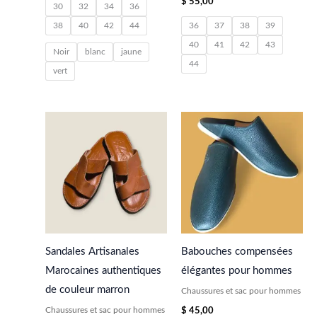
$
55,00
30
32
34
36
38
40
42
44
36
37
38
39
40
41
42
43
Noir
blanc
jaune
44
vert
Sandales Artisanales
Babouches compensées
Marocaines authentiques
élégantes pour hommes
de couleur marron
Chaussures et sac pour hommes
Chaussures et sac pour hommes
$
45,00